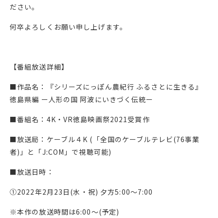
ださい。
何卒よろしくお願い申し上げます。
【番組放送詳細】
■作品名：『シリーズにっぽん農紀行 ふるさとに生きる』
徳島県編 ー人形の国 阿波にいきづく伝統ー
■番組名：4K・VR徳島映画祭2021受賞作
■放送局：ケーブル４K (「全国のケーブルテレビ(76事業
者)」と「J:COM」で視聴可能)
■放送日時：
①2022年2月23日(水・祝) 夕方5:00～7:00
※本作の放送時間は6:00～(予定)