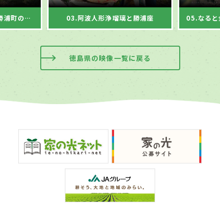
02.貯蔵みかんの産地、勝浦町の生産者
03.阿波人形浄瑠璃と勝浦座
05.なる
徳島県の映像一覧に戻る