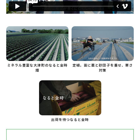
ミネラル豊富な大津町のなると金時
定植。苗に藁と砂団子を乗せ、寒さ
畑
対策
出荷を待つなると金時