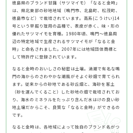
徳島県のブランド甘藷（サツマイモ）「なると金時」
は、県北東部の砂地地域（鳴門市、北島町、松茂町、
徳島市など）で栽培されています。高系(こうけい)14
号という早掘り理用の品種で、表皮が赤く、味・形の
優れたサツマイモを育種。1980年頃、鳴門～徳島周
辺の特定地域で生産されるサツマイモが「なると金
時」と命名されました。2007年には地域団体商標と
して特許庁に登録されています。
なると金時のおいしさの秘密は土壌。渦潮で有名な鳴
門の海からのさわやかな潮風がそよぐ砂畑で育てられ
ます。従来からの砂地である砂丘畑と、海砂を客土
（砂を運んでくること）した砂地の畑で栽培されてお
り、海水のミネラルをたっぷり含んだ水はけの良い砂
地土壌だからこそ、良質な「なると金時」ができるの
です。
なると金時は、各地域によって独自のブランド名がつ