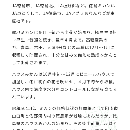
JA徳島市、JA徳島北、JA板野郡など。徳島ミカンは
JA東とくしま、JA徳島市、JAアグリあなんなどが主
産地です。
露地ミカンは９月下旬から出荷が始まり、極早生温州
→早生→普通と続き、翌年４月まで。高糖度系の十
万、青島、古田、大津4号などの品種は12月～1月に
収穫して貯蔵され、十分な甘みを備えた熟成みかんと
して出荷されます。
ハウスみかんは10月中旬～12月にビニールハウスで
加温し、冬に純白の花を咲かせ、４月下旬から収穫。
ハウス内で温度や水分をコントロールしながら育てら
れています。
昭和50年代、ミカンの価格低迷の打開策として阿南市
山口町と佐那河内村の篤農家が栽培に挑んだのが、徳
島県のハウスみかんの始まり。その後出荷量、品質と