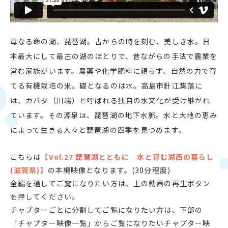
母なる命の湖、琵琶湖。古からの時を刻む、美しき水。日
本最大にして最古の湖のほとりで、昔ながらの手法で農業を
営む家族がいます。農薬や化学肥料に頼らず、自然の力で育
てる有機栽培の米。礎となるのは水。高島市針江集落に
は、カバタ（川端）と呼ばれる独自の水文化が受け継がれ
ています。その源泉は、琵琶湖の地下水脈。水と大地の恵み
によって生きる人々と琵琶湖の四季を見つめます。
こちらは
【Vol.27 琵琶湖とともに 水と育む湖西の暮らし
(滋賀県)】
の本編映像となります。(30分程度)
全編を通してご覧になりたい方は、上の動画の再生ボタン
を押してください。
チャプターごとに分割してご覧になりたい方は、下部の
「チャプター映像一覧」からご覧になりたいチャプター映