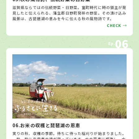
滋賀県ならではの伝統野菜・日野菜。室町時代に時の領主が発
見したと伝えられる、蒲生郡日野町発祥の野菜。その漬け込み
風景は、古琵琶湖の恵みを今に伝える秋の風物詩です。
CHECK
06
Ep.
06.お米の収穫と琵琶湖の恩恵
実りの秋、収穫の季節。待ちに待った稲刈りが始まりました。
一粒一粒に生産者の魂が宿っています。水の恩恵に感謝し、水