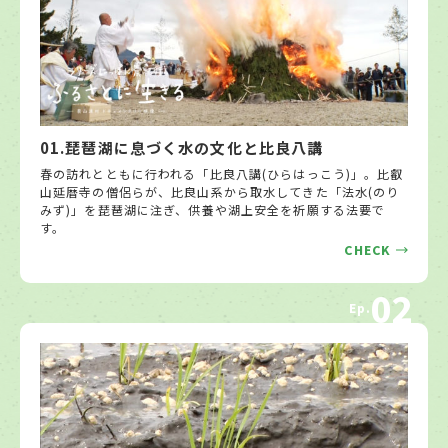
01.琵琶湖に息づく水の文化と比良八講
春の訪れとともに行われる「比良八講(ひらはっこう)」。比叡
山延暦寺の僧侶らが、比良山系から取水してきた「法水(のり
みず)」を琵琶湖に注ぎ、供養や湖上安全を祈願する法要で
す。
CHECK
02
Ep.