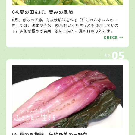
04.夏の田んぼ、育みの季節
8月、育みの季節。有機栽培米を作る「針江のんきぃふぁー
む」では、黒米や赤米、緑米といった古代米も栽培していま
す。多忙を極める農業一家の日常と、夏の日のひとこま。
CHECK
05
Ep.
05.秋の風物詩、伝統野菜の日野菜