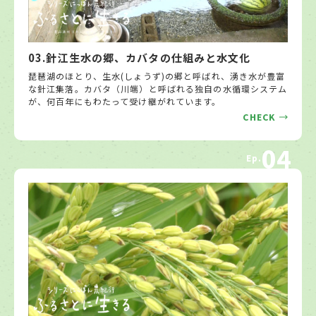
03.針江生水の郷、カバタの仕組みと水文化
琵琶湖のほとり、生水(しょうず)の郷と呼ばれ、湧き水が豊富
な針江集落。カバタ（川端）と呼ばれる独自の水循環システム
が、何百年にもわたって受け継がれています。
CHECK
04
Ep.