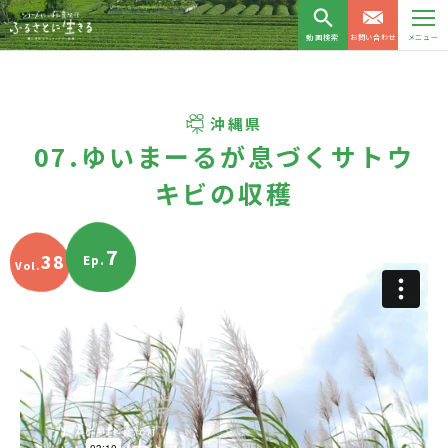
動画検索
お問い合わせ
メニュー
沖縄県
07.ゆいまーるが息づくサトウ
キビの収穫
7
38
Ep.
Vol.