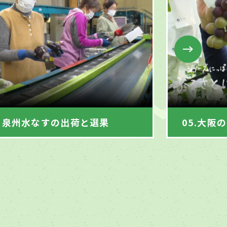
すの出荷と選果
05.大阪の秋。大