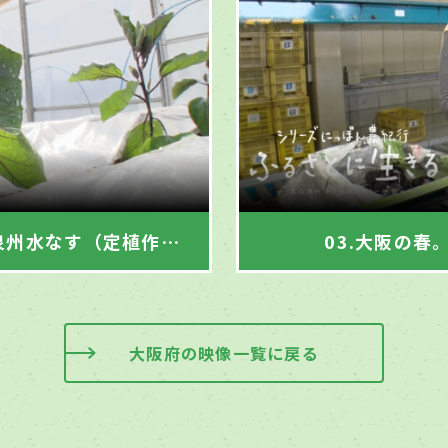
02.大阪の冬。父子で取り組む泉州水なす（定植作業）
03.大阪の春。泉州水な
大阪府の映像一覧に戻る