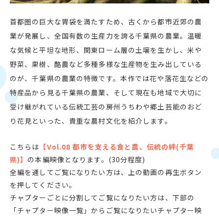
首都圏の巨大な胃袋を満たすため、古くから都市近郊の農
業が発展し、全国有数の生産力を誇る千葉県の農業。温暖
な気候と平坦な地形、関東ローム層の土壌を生かし、米や
野菜、果樹、酪農など多種多様な生産物を生み出している
のが、千葉県の農業の特徴です。本作では花や落花生などの
特産品から見る千葉県の農業、そして現在も地域で大切に
受け継がれている伝統工芸の房州うちわや郷土芸能のおど
り花見といった、貴重な農村文化を紹介します。
こちらは
【Vol.08 都市を支える食と農、伝統の絆(千葉
県)】
の本編映像となります。(30分程度)
全編を通してご覧になりたい方は、上の動画の再生ボタン
を押してください。
チャプターごとに分割してご覧になりたい方は、下部の
「チャプター映像一覧」からご覧になりたいチャプター映