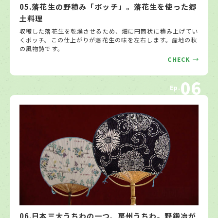
05.落花生の野積み「ボッチ」。落花生を使った郷
土料理
収穫した落花生を乾燥させるため、畑に円筒状に積み上げてい
くボッチ。この仕上がりが落花生の味を左右します。産地の秋
の風物詩です。
CHECK
06
Ep.
06.日本三大うちわの一つ、房州うちわ。野鍛冶が