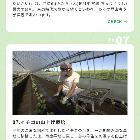
たいさい)」は、二荒山(ふたらさん)神社中宮祠(ちゅうぐうし)
最大の祭礼。奈良時代末期から続くといわれ、多くの登山者や
参拝者で賑わいます。
CHECK
07
Ep.
07.イチゴの山上げ栽培
平地の温暖な場所で出芽したイチゴの苗を、一定期間冷涼な高
地に移植した後、再度平地に戻して苗の早生を刺激する山上げ