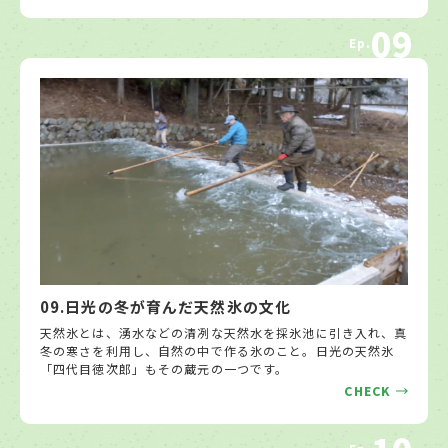
09
Ep.
09.日光の冬が育んだ天然氷の文化
天然氷とは、湧水などの清冽な天然水を採氷池に引き入れ、真
冬の寒さを利用し、自然の中で作る氷のこと。日光の天然氷
「四代目徳次郎」もその蔵元の一つです。
CHECK