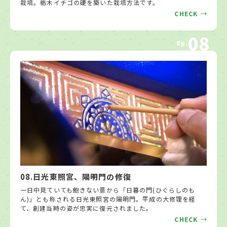
栽培。栃木イチゴの礎を築いた栽培方法です。
CHECK
08
Ep.
08.日光東照宮、陽明門の修復
一日中見ていても飽きない意から「日暮の門(ひぐらしのも
ん)」とも称される日光東照宮の陽明門。平成の大修理を経
て、創建当時の姿が忠実に復元されました。
CHECK