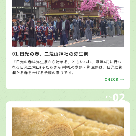
01.日光の春、二荒山神社の弥生祭
「日光の春は弥生祭から始まる」ともいわれ、毎年4月に行わ
れる日光二荒山(ふたらさん)神社の例祭・弥生祭は、日光に絢
爛たる春を告げる伝統の祭りです。
CHECK
02
Ep.