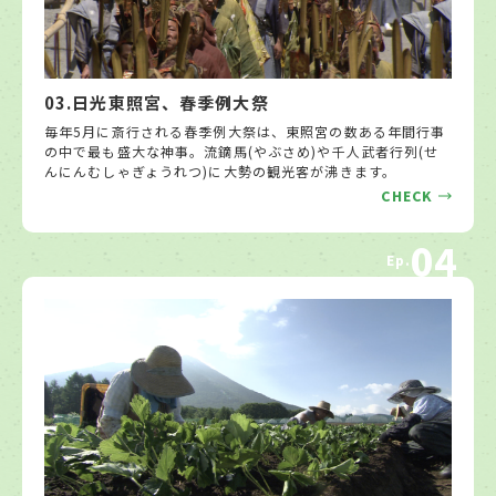
03.日光東照宮、春季例大祭
毎年5月に斎行される春季例大祭は、東照宮の数ある年間行事
の中で最も盛大な神事。流鏑馬(やぶさめ)や千人武者行列(せ
んにんむしゃぎょうれつ)に大勢の観光客が沸きます。
CHECK
04
Ep.