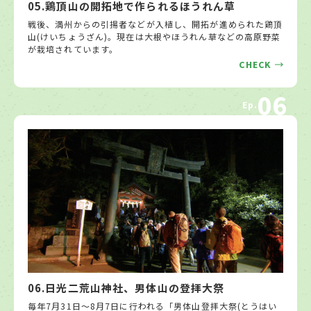
05.鶏頂山の開拓地で作られるほうれん草
戦後、満州からの引揚者などが入植し、開拓が進められた鶏頂
山(けいちょうざん)。現在は大根やほうれん草などの高原野菜
が栽培されています。
CHECK
06
Ep.
06.日光二荒山神社、男体山の登拝大祭
毎年7月31日～8月7日に行われる「男体山登拝大祭(とうはい