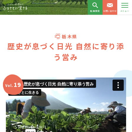
動画検索
お問い合わせ
メニュー
栃木県
歴史が息づく日光 自然に寄り添
う営み
19
Vol.