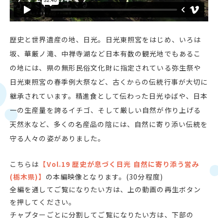
歴史と世界遺産の地、日光。日光東照宮をはじめ、いろは
坂、華厳ノ滝、中禅寺湖など日本有数の観光地でもあるこ
の地には、県の無形民俗文化財に指定されている弥生祭や
日光東照宮の春季例大祭など、古くからの伝統行事が大切に
継承されています。精進食として伝わった日光ゆばや、日本
一の生産量を誇るイチゴ、そして厳しい自然が作り上げる
天然氷など、多くの名産品の陰には、自然に寄り添い伝統を
守る人々の姿がありました。
こちらは
【Vol.19 歴史が息づく日光 自然に寄り添う営み
(栃木県)】
の本編映像となります。(30分程度)
全編を通してご覧になりたい方は、上の動画の再生ボタン
を押してください。
チャプターごとに分割してご覧になりたい方は、下部の