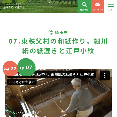
動画検索
お問い合わせ
メニュー
埼玉県
07.東秩父村の和紙作り。細川
紙の紙漉きと江戸小紋
07
22
Ep.
Vol.