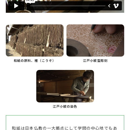
和紙の原料、楮（こうぞ）
江戸小紋型彫刻
江戸小紋の染色
和紙は日本仏教の一大拠点にして学問の中心地でもあ