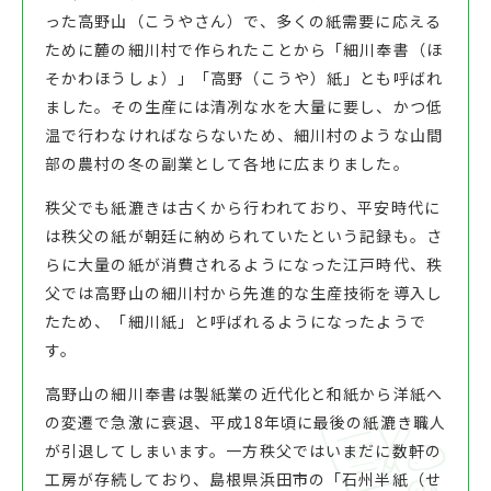
った高野山（こうやさん）で、多くの紙需要に応える
ために麓の細川村で作られたことから「細川奉書（ほ
そかわほうしょ）」「高野（こうや）紙」とも呼ばれ
ました。その生産には清冽な水を大量に要し、かつ低
温で行わなければならないため、細川村のような山間
部の農村の冬の副業として各地に広まりました。
秩父でも紙漉きは古くから行われており、平安時代に
は秩父の紙が朝廷に納められていたという記録も。さ
らに大量の紙が消費されるようになった江戸時代、秩
父では高野山の細川村から先進的な生産技術を導入し
たため、「細川紙」と呼ばれるようになったようで
す。
高野山の細川奉書は製紙業の近代化と和紙から洋紙へ
の変遷で急激に衰退、平成18年頃に最後の紙漉き職人
が引退してしまいます。一方秩父ではいまだに数軒の
工房が存続しており、島根県浜田市の「石州半紙（せ