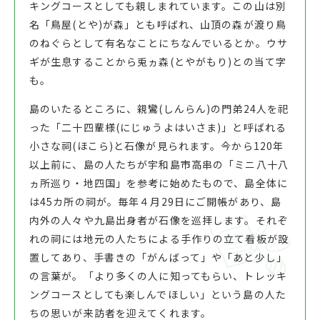
キングコースとしても親しまれています。この山は別
名「鳥屋(とや)が森」とも呼ばれ、山頂の森が渡り鳥
のねぐらとして有名なことにちなんでいるとか。ウサ
ギが生息することから兎ヵ森(とやがもり)との当て字
も。
島のいたるところに、親鸞(しんらん)の門弟24人を祀
った「二十四輩様(にじゅうよはいさま)」と呼ばれる
小さな祠(ほこら)と石像が見られます。今から120年
以上前に、島の人たちが宇和島市高串の「ミニ八十八
ヵ所巡り・地四国」を参考に始めたもので、島全体に
は45カ所の祠が。毎年４月29日にご開帳があり、島
内外の人々や九島出身者が石像を巡拝します。それぞ
れの祠には地元の人たちによる手作りの立て看板が設
置してあり、手書きの「がんばって」や「あと少し」
の言葉が。「より多くの人に知ってもらい、トレッキ
ングコースとしても楽しんでほしい」という島の人た
ちの思いが来訪者を迎えてくれます。