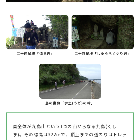
二十四輩様「遠見岩」
二十四輩様「しゆうらくぐり岩」
島の裏側「宇土(うど)の崎」
島全体が九島山という1つの山からなる九島(くし
ま)。その標高は322ｍで、頂上までの道のりはトレッ