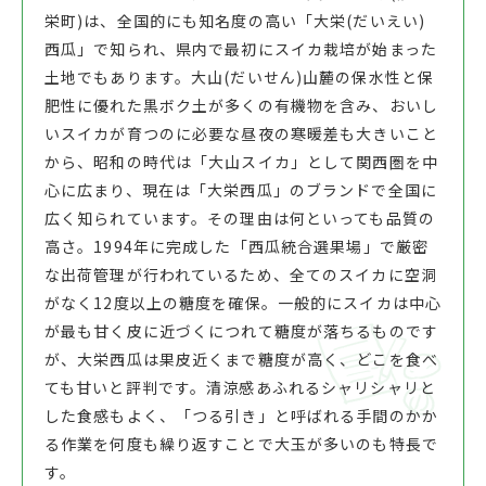
栄町)は、全国的にも知名度の高い「大栄(だいえい)
西瓜」で知られ、県内で最初にスイカ栽培が始まった
土地でもあります。大山(だいせん)山麓の保水性と保
肥性に優れた黒ボク土が多くの有機物を含み、おいし
いスイカが育つのに必要な昼夜の寒暖差も大きいこと
から、昭和の時代は「大山スイカ」として関西圏を中
心に広まり、現在は「大栄西瓜」のブランドで全国に
広く知られています。その理由は何といっても品質の
高さ。1994年に完成した「西瓜統合選果場」で厳密
な出荷管理が行われているため、全てのスイカに空洞
がなく12度以上の糖度を確保。一般的にスイカは中心
が最も甘く皮に近づくにつれて糖度が落ちるものです
が、大栄西瓜は果皮近くまで糖度が高く、どこを食べ
ても甘いと評判です。清涼感あふれるシャリシャリと
した食感もよく、「つる引き」と呼ばれる手間のかか
る作業を何度も繰り返すことで大玉が多いのも特長で
す。