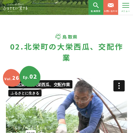
動画検索
お問い合わせ
メニュー
鳥取県
02.北栄町の大栄西瓜、交配作
業
02
26
Ep.
Vol.