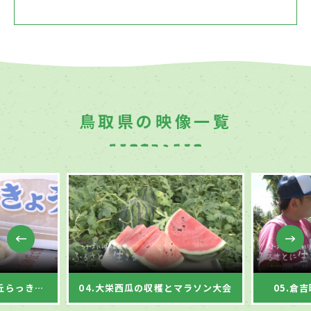
鳥取県の映像一覧
03.大山夏山開き祭と砂丘らっきょうの収穫
04.大栄西瓜の収穫とマラソン大会
05.倉